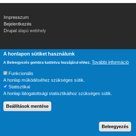
LÁBLÉC MENÜ
Impresszum
FELHASZNÁLÓI FIÓK MENÜJE
Bejelentkezés
Drupal
alapú webhely
A honlapon sütiket használunk
További információ
A Beleegyezés gombra kattintva hozzájárul ehhez.
Funkcionális
A honlap működéséhez szükséges sütik.
Statisztikai
A honlap látogatottsági statisztikáihoz szükséges sütik.
Beállítások mentése
W
Beleegyezés