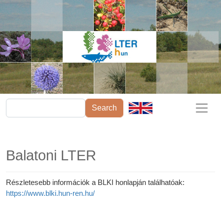
Ugrás a tartalomra
Search
Balatoni LTER
Részletesebb információk a BLKI honlapján találhatóak:
https://www.blki.hun-ren.hu/